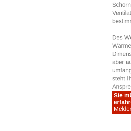
Schorn
Ventila
bestim
Des We
Wärmee
Dimens
aber a
umfang
steht I
Anspre
Sie m
erfah
Melden