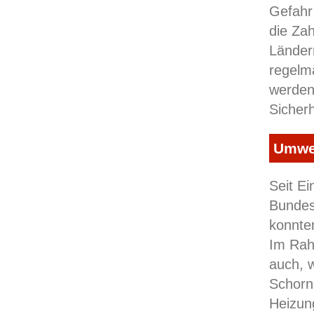
Gefahr
die Zah
Länder
regelm
werden 
Sicherh
Umwel
Seit E
Bundes
konnte
Im Rah
auch, 
Schorns
Heizun