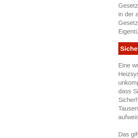
Gesetz
in der 
Gesetz
Eigent
Siche
Eine w
Heizsy
unkompl
dass Si
Sicherh
Tausen
aufwei
Das gif