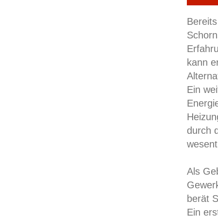
Bereits
Schorns
Erfahr
kann e
Altern
Ein wei
Energie
Heizun
durch 
wesentl
Als Ge
Gewerk
berät 
Ein ers