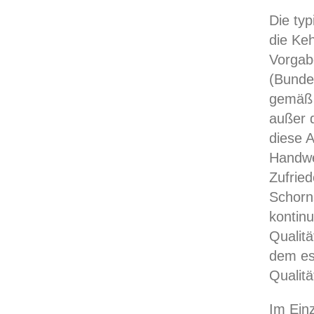
Die ty
die Ke
Vorgab
(Bunde
gemäß 
außer 
diese A
Handwe
Zufrie
Schorn
kontinu
Qualit
dem es 
Qualitä
Im Ein