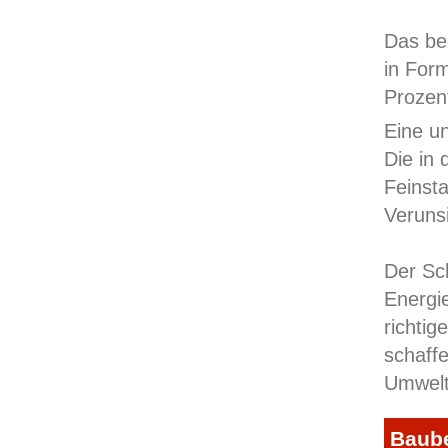
Das be
in For
Prozen
Eine un
Die in 
Feinst
Veruns
Der Sch
Energi
richti
schaff
Umwelt
Baube