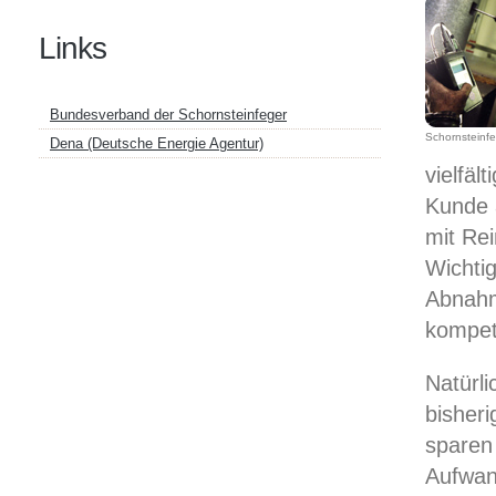
Links
Bundesverband der Schornsteinfeger
Schornsteinfeg
Dena (Deutsche Energie Agentur)
vielfäl
Kunde 
mit Re
Wichti
Abnahm
kompet
Natürli
bisheri
sparen 
Aufwan