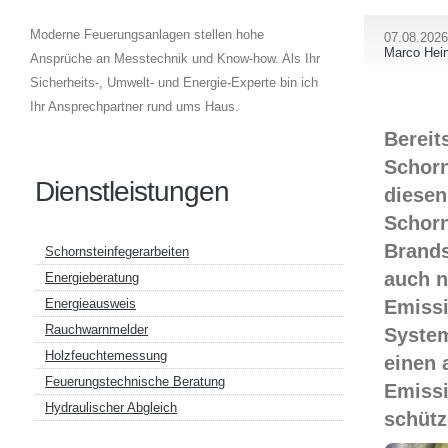
Moderne Feuerungsanlagen stellen hohe
07.08.2026
Marco Hein
Ansprüche an Messtechnik und Know-how. Als Ihr
Sicherheits-, Umwelt- und Energie-Experte bin ich
Ihr Ansprechpartner rund ums Haus.
Bereit
Schorn
Dienstleistungen
diesen
Schorn
Brands
Schornsteinfegerarbeiten
auch n
Energieberatung
Emissi
Energieausweis
Rauchwarnmelder
System
Holzfeuchtemessung
einen 
Feuerungstechnische Beratung
Emissi
Hydraulischer Abgleich
schütz